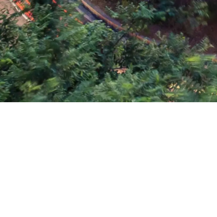
YUNYOU
NETWORK
山东济南高新区天辰路2177号联合财富广场1号楼
wangcl@sdyunyou.com
400 6400 858