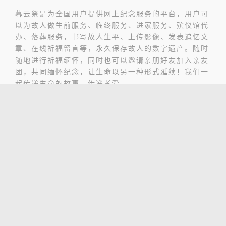
暮云祭是为全国用户提供网上纪念服务的平台，用户可
以为故人做生前服务、临终服务、进家服务、殡仪馆代
办、落葬服务，书写故人生平、上传影像、发表追忆文
章、在线祈福留言等，永久保存故人的数字遗产。随时
随地进行祈福缅怀，同时也可以邀请亲朋好友加入亲友
团，共同缅怀纪念，让生命以另一种形式延续！我们一
起传递生命的故事，传递孝爱
DESIGN CREATIVITY
Color Matching