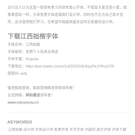
设计达人认为这是一款很有意义的很有爱心字体，不管是大爱还是小爱，就
像黄煜臣一样，分享免费字体造福我们设计师，同时也不忘为自己家乡宣
传，这点值得我们学习，也希望中国越来越多这样正能量的设计师。
下载江西拙楷字体
字体名称：江西拙楷
字体版权：免费个人及商业用途
字体字重：Regular
下载地址：
https://pan.baidu.com/s/1c6ZOZXhBJKpzPeJYRoyVTA
提取码: vefq
璧虎精准营销
，
精准营销精准营销
领导者！
云优网络
，
网站建设
领导者！
www.sdyunyou.cn
KEYWORDS
江西拙楷
设计师
字体设计师
免费字体
手写字体
中国风
英文字体
字体下载