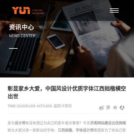
资讯中心
NEWS CENTER
彰显家乡大爱，中国风设计优质字体江西拙楷横空
出世
TIME:2020/01/09
HITS:
856
返回
IT资讯
身为
设计师
有没有想过为自己的家乡做点事情？今天
济南网站建设
云优网络
就与大家分享一款新出的字体：
江西拙楷
。
字体设计师
黄煜臣为了给自己家