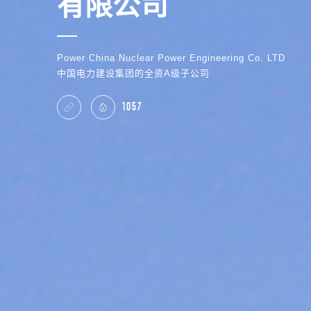
有限公司
Power China Nuclear Power Engineering Co. LTD
中国电力建设集团的全资A级子公司
1057