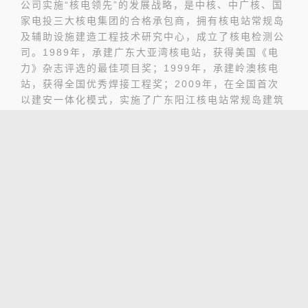
公司实施“核电领先”的发展战略，是中核、中广核、国
家电投三大核电集团的合格承包商，拥有核电站常规岛
及辅助设施建造工程技术研究中心，成立了核电检测公
司。1989年，承建广东大亚湾核电站，获得美国《电
力》杂志评选的最佳项目奖；1999年，承建岭澳核电
站，获得全国优秀焊接工程奖；2009年，在全国首次
以建安一体化模式，实施了广东阳江核电站常规岛建筑
安装工程，获得全国优秀焊接工程一等奖；2014年，
公司中标承建国和一号示范工程1号机组常规岛及BOP
建安工程；2015年公司全面进入核电检修市场。2021
年，首次中标浙江BJ项目1、2号机组核岛安装工程。
公司承建的阳江核电1号、2号、5号机组已分别于
2014年、2015年、2018年投入商业运行，共建成核
电机组7台，总装机容量7258MW。在建国和一号示范
工程1号核电机组、广东太平岭核电厂2台、浙江三澳核
电厂2台、辽宁徐大堡核电厂2台，共计7台，总装机容
量8600MW。