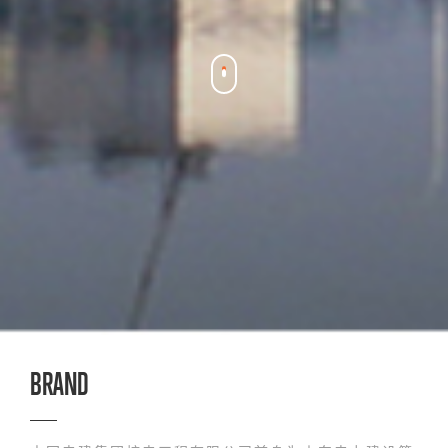
BRAND