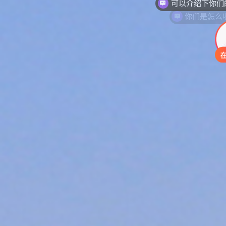
你们是怎么