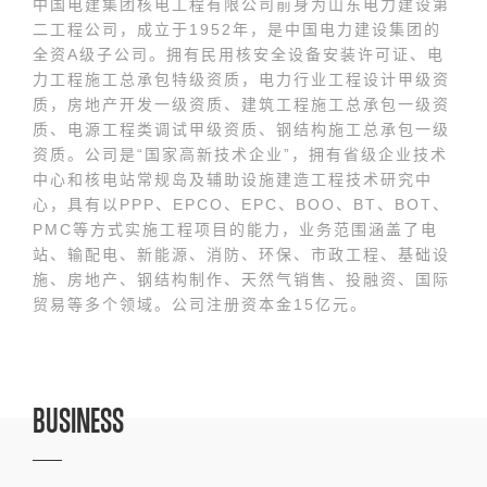
中国电建集团核电工程有限公司前身为山东电力建设第
二工程公司，成立于1952年，是中国电力建设集团的
全资A级子公司。拥有民用核安全设备安装许可证、电
力工程施工总承包特级资质，电力行业工程设计甲级资
质，房地产开发一级资质、建筑工程施工总承包一级资
质、电源工程类调试甲级资质、钢结构施工总承包一级
资质。公司是“国家高新技术企业”，拥有省级企业技术
中心和核电站常规岛及辅助设施建造工程技术研究中
心，具有以PPP、EPCO、EPC、BOO、BT、BOT、
PMC等方式实施工程项目的能力，业务范围涵盖了电
站、输配电、新能源、消防、环保、市政工程、基础设
施、房地产、钢结构制作、天然气销售、投融资、国际
贸易等多个领域。公司注册资本金15亿元。
BUSINESS