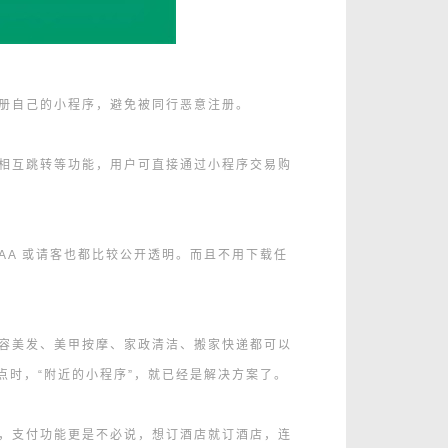
册自己的小程序，避免被同行恶意注册。
相互跳转等功能，用户可直接通过小程序交易购
A 或请客也都比较公开透明。而且不用下载任
容美发、美甲按摩、家政清洁、搬家快递都可以
点时，“附近的小程序”，就已经是解决方案了。
，支付功能更是不必说，想订酒店就订酒店，连