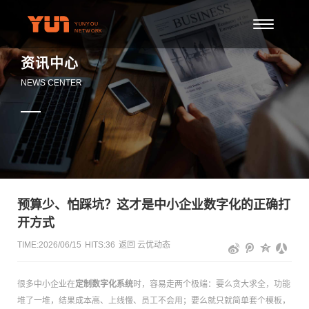
资讯中心
NEWS CENTER
预算少、怕踩坑？这才是中小企业数字化的正确打
开方式
TIME:2026/06/15
HITS:
36
返回
云优动态
很多中小企业在
定制数字化系统
时，容易走两个极端：要么贪大求全，功能
堆了一堆，结果成本高、上线慢、员工不会用；要么就只就简单套个模板，