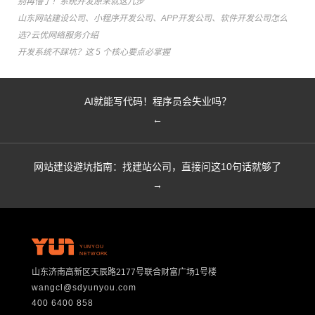
别再懵了！系统开发原来就这几步
山东网站建设公司、小程序开发公司、APP开发公司、软件开发公司怎么
选?云优网络服务介绍
开发系统不踩坑？这 5 个核心要点必掌握
AI就能写代码！程序员会失业吗？
←
网站建设避坑指南：找建站公司，直接问这10句话就够了
→
YUNYOU
NETWORK
山东济南高新区天辰路2177号联合财富广场1号楼
wangcl@sdyunyou.com
400 6400 858