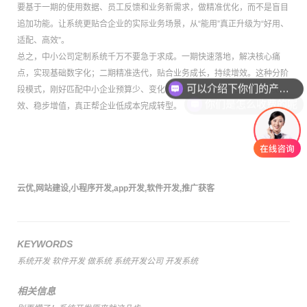
要基于一期的使用数据、员工反馈和业务新需求，做精准优化，而不是盲目
追加功能。让系统更贴合企业的实际业务场景，从“能用”真正升级为“好用、
适配、高效”。
总之，中小公司定制系统千万不要急于求成。一期快速落地，解决核心痛
可以介绍下你们的产品么
点，实现基础数字化；二期精准迭代，贴合业务成长，持续增效。这种分阶
段模式，刚好匹配中小企业预算少、变化快的特点，让数字化投入步步见
你们是怎么收费的呢
效、稳步增值，真正帮企业低成本完成转型。
云优
,
网站建设
,
小程序开发
,
app开发
,
软件开发
,
推广获客
KEYWORDS
系统开发
软件开发
做系统
系统开发公司
开发系统
相关信息