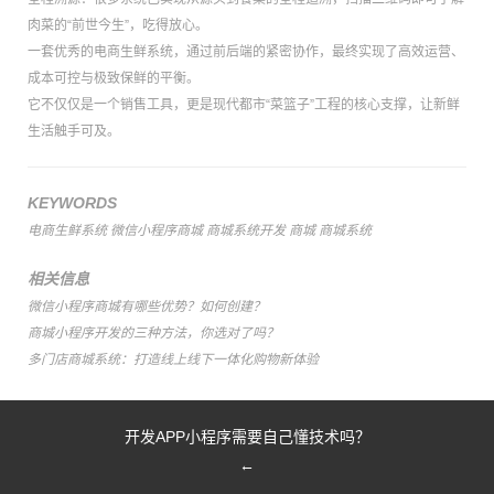
肉菜的“前世今生”，吃得放心。
一套优秀的电商生鲜系统，通过前后端的紧密协作，最终实现了高效运营、
成本可控与极致保鲜的平衡。
它不仅仅是一个销售工具，更是现代都市“菜篮子”工程的核心支撑，让新鲜
生活触手可及。
KEYWORDS
电商生鲜系统
微信小程序商城
商城系统开发
商城
商城系统
相关信息
微信小程序商城有哪些优势？如何创建？
商城小程序开发的三种方法，你选对了吗？
多门店商城系统：打造线上线下一体化购物新体验
开发APP小程序需要自己懂技术吗？
←