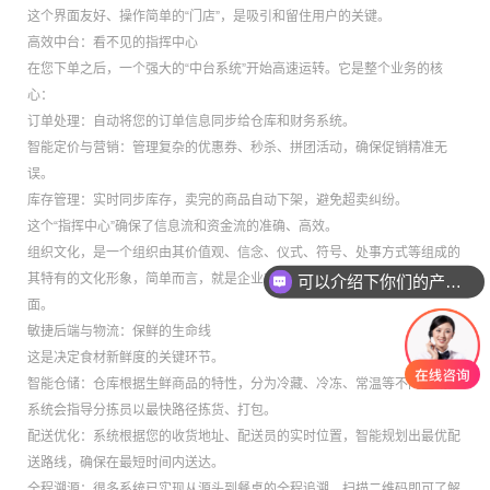
这个界面友好、操作简单的“门店”，是吸引和留住用户的关键。
高效中台：看不见的指挥中心
在您下单之后，一个强大的“中台系统”开始高速运转。它是整个业务的核
心：
订单处理：自动将您的订单信息同步给仓库和财务系统。
智能定价与营销：管理复杂的优惠券、秒杀、拼团活动，确保促销精准无
误。
库存管理：实时同步库存，卖完的商品自动下架，避免超卖纠纷。
这个“指挥中心”确保了信息流和资金流的准确、高效。
组织文化，是一个组织由其价值观、信念、仪式、符号、处事方式等组成的
其特有的文化形象，简单而言，就是企业在日常运行中所表现出的各方各
可以介绍下你们的产品么
面。
敏捷后端与物流：保鲜的生命线
这是决定食材新鲜度的关键环节。
智能仓储：仓库根据生鲜商品的特性，分为冷藏、冷冻、常温等不同区域。
系统会指导分拣员以最快路径拣货、打包。
配送优化：系统根据您的收货地址、配送员的实时位置，智能规划出最优配
送路线，确保在最短时间内送达。
全程溯源：很多系统已实现从源头到餐桌的全程追溯，扫描二维码即可了解