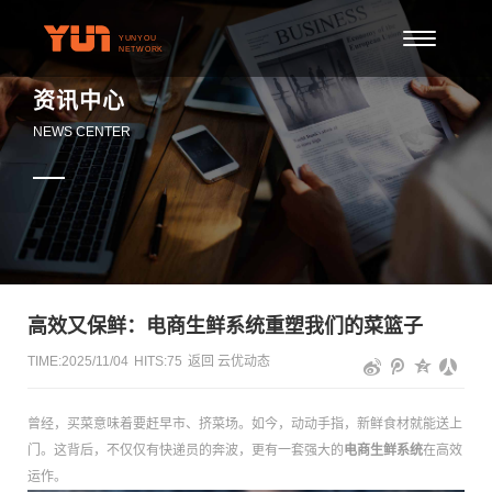
资讯中心
NEWS CENTER
高效又保鲜：电商生鲜系统重塑我们的菜篮子
TIME:2025/11/04
HITS:
75
返回
云优动态
曾经，买菜意味着要赶早市、挤菜场。如今，动动手指，新鲜食材就能送上
门。这背后，不仅仅有快递员的奔波，更有一套强大的
电商生鲜系统
在高效
运作。