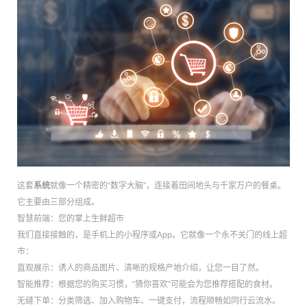
这套
系统
就像一个精密的“数字大脑”，连接着田间地头与千家万户的餐桌。
它主要由三部分组成。
智慧前端：您的掌上生鲜超市
我们直接接触的，是手机上的小程序或App。它就像一个永不关门的线上超
市：
直观展示：诱人的商品图片、清晰的规格产地介绍，让您一目了然。
智能推荐：根据您的购买习惯，“猜你喜欢”可能会为您推荐搭配的食材。
无缝下单：分类筛选、加入购物车、一键支付，流程顺畅如同行云流水。