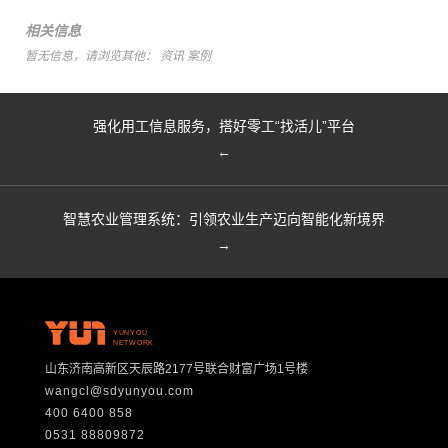
相关信息
暂无信息，请浏览其他：
资讯
案例
强化用工信息服务，搭好零工“找活儿”平台
←
智慧农业管理系统：引领农业生产迈向智能化新境界
→
YUNYOU
NETWORK
山东济南高新区天辰路2177号联合财富广场1号楼
wangcl@sdyunyou.com
400 6400 858
0531 88809872