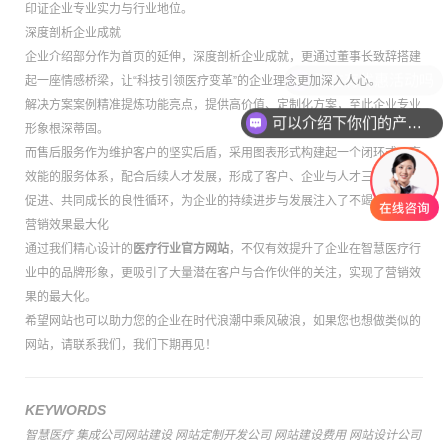
印证企业专业实力与行业地位。
深度剖析企业成就
企业介绍部分作为首页的延伸，深度剖析企业成就，更通过董事长致辞搭建
起一座情感桥梁，让“科技引领医疗变革”的企业理念更加深入人心。
解决方案案例精准提炼功能亮点，提供高价值、定制化方案，至此企业专业
可以介绍下你们的产品么
形象根深蒂固。
而售后服务作为维护客户的坚实后盾，采用图表形式构建起一个闭环式、高
效能的服务体系，配合后续人才发展，形成了客户、企业与人才三者间相互
促进、共同成长的良性循环，为企业的持续进步与发展注入了不竭动力。
营销效果最大化
通过我们精心设计的
医疗行业官方网站
，不仅有效提升了企业在智慧医疗行
业中的品牌形象，更吸引了大量潜在客户与合作伙伴的关注，实现了营销效
果的最大化。
希望网站也可以助力您的企业在时代浪潮中乘风破浪，如果您也想做类似的
网站，请联系我们，我们下期再见！
KEYWORDS
智慧医疗
集成公司网站建设
网站定制开发公司
网站建设费用
网站设计公司